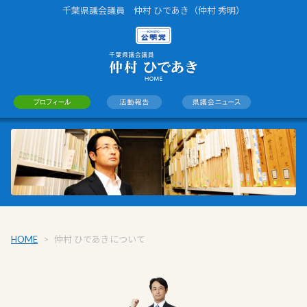
千葉県議会議員 仲村 ひであき（仲村 秀明）
HOME
>
仲村 ひであきについて