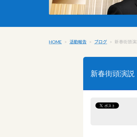
HOME
>
活動報告
>
ブログ
>
新春街頭演
新春街頭演説