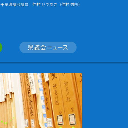
千葉県議会議員 仲村 ひであき（仲村 秀明）