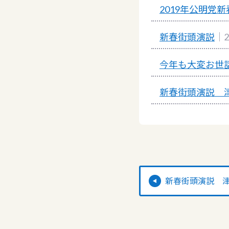
2019年公明党
新春街頭演説
｜2
今年も大変お世
新春街頭演説 
新春街頭演説 