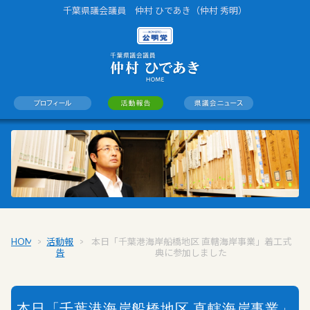
千葉県議会議員 仲村 ひであき（仲村 秀明）
HOME
>
活動報
>
本日「千葉港海岸船橋地区 直轄海岸事業」着工式
告
典に参加しました
本日「千葉港海岸船橋地区 直轄海岸事業」