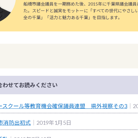
船橋市議会議員を一期務めた後、2015年に千葉県議会議
た。スピードと誠実をモットーに「すべての世代にやさし
全の千葉」「活力と魅力ある千葉」を目指します。
合わせてお読みください
ースクール等教育機会確保議員連盟 県外視察その3
｜2
市消防出初式
｜2019年1月5日