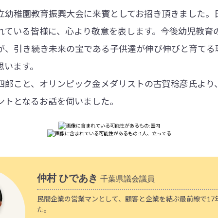
立幼稚園教育振興大会に来賓としてお招き頂きました。
れている皆様に、心より敬意を表します。今後幼児教育
が、引き続き未来の宝である子供達が伸び伸びと育てる
思います。
四郎こと、オリンピック金メダリストの古賀稔彦氏より
ントとなるお話を伺いました。
仲村 ひであき
千葉県議会議員
民間企業の営業マンとして、顧客と企業を結ぶ最前線で17
た。