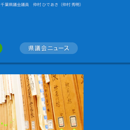
千葉県議会議員 仲村 ひであき（仲村 秀明）