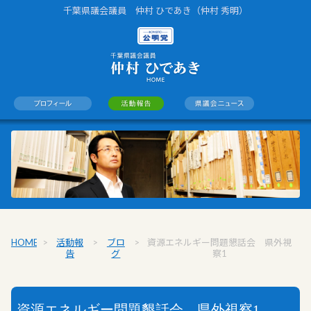
千葉県議会議員 仲村 ひであき（仲村 秀明）
HOME
>
活動報
>
ブロ
>
資源エネルギー問題懇話会 県外視
告
グ
察1
資源エネルギー問題懇話会 県外視察1