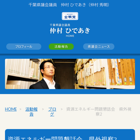
千葉県議会議員 仲村 ひであき（仲村 秀明）
HOME
>
活動報
>
ブロ
>
資源エネルギー問題懇話会 県外視
告
グ
察2
資源エネルギー問題懇話会 県外視察2