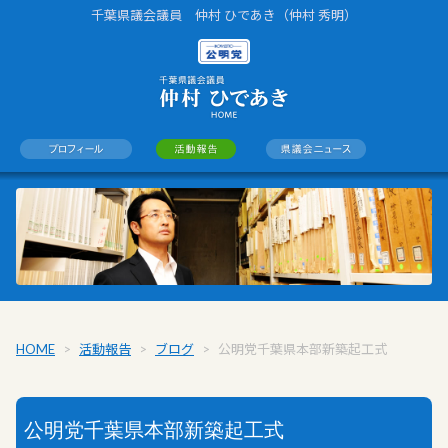
千葉県議会議員 仲村 ひであき（仲村 秀明）
HOME
>
活動報告
>
ブログ
>
公明党千葉県本部新築起工式
公明党千葉県本部新築起工式