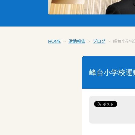
HOME
>
活動報告
>
ブログ
>
峰台小学校
峰台小学校運