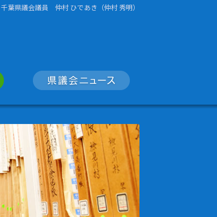
千葉県議会議員 仲村 ひであき（仲村 秀明）