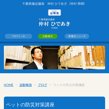
千葉県議会議員 仲村 ひであき（仲村 秀明）
HOME
>
活動報告
>
ブログ
>
ペットの防災対策講座
ペットの防災対策講座