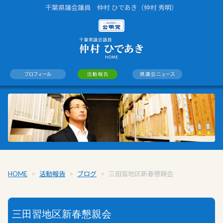
千葉県議会議員 仲村 ひであき（仲村 秀明）
HOME
>
活動報告
>
ブログ
>
三田習地区新春懇親会
三田習地区新春懇親会