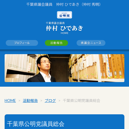
千葉県議会議員 仲村 ひであき（仲村 秀明）
HOME
>
活動報告
>
ブログ
>
千葉県公明党議員総会
千葉県公明党議員総会