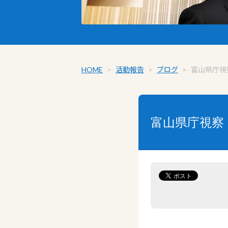
HOME
>
活動報告
>
ブログ
>
富山県庁視
富山県庁視察