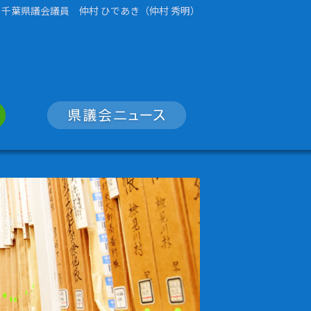
千葉県議会議員 仲村 ひであき（仲村 秀明）