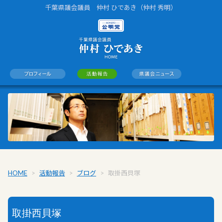
千葉県議会議員 仲村 ひであき（仲村 秀明）
HOME
>
活動報告
>
ブログ
>
取掛西貝塚
取掛西貝塚