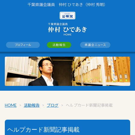
千葉県議会議員 仲村 ひであき（仲村 秀明）
HOME
>
活動報告
>
ブログ
>
ヘルプカード新聞記事掲載
ヘルプカード新聞記事掲載