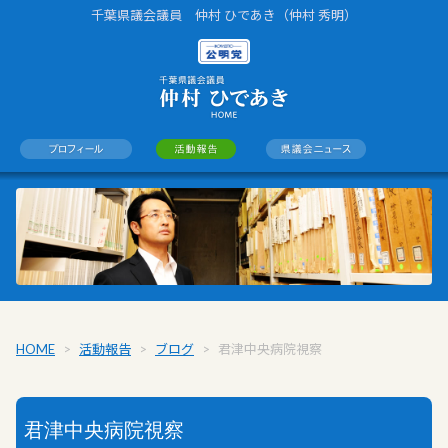
千葉県議会議員 仲村 ひであき（仲村 秀明）
HOME
>
活動報告
>
ブログ
>
君津中央病院視察
君津中央病院視察