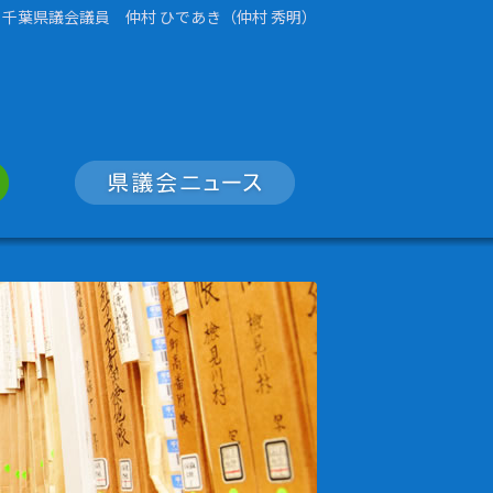
千葉県議会議員 仲村 ひであき（仲村 秀明）