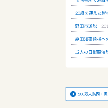
市内各所で遊説
20歳を迎えた
野田市遊説
｜20
森田知事候補へ
成人の日街頭演
100万人訪問・