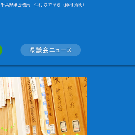
千葉県議会議員 仲村 ひであき（仲村 秀明）