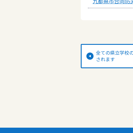
九都県市合同防
全ての県立学校
されます