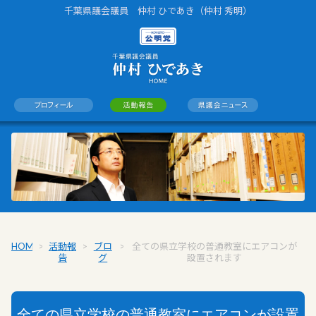
千葉県議会議員 仲村 ひであき（仲村 秀明）
HOME
>
活動報
>
ブロ
>
全ての県立学校の普通教室にエアコンが
告
グ
設置されます
全ての県立学校の普通教室にエアコンが設置