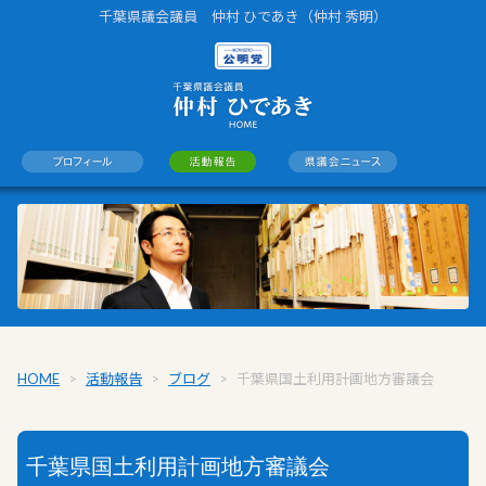
千葉県議会議員 仲村 ひであき（仲村 秀明）
HOME
>
活動報告
>
ブログ
>
千葉県国土利用計画地方審議会
千葉県国土利用計画地方審議会