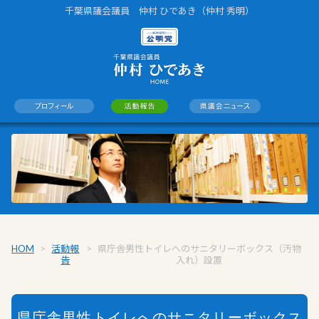
千葉県議会議員 仲村 ひであき（仲村 秀明）
HOME
>
活動報
>
県庁舎男性トイレへのサニタリーボックス（汚物
告
入れ）設置
県庁舎男性トイレへのサニタリーボックス