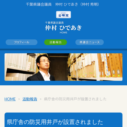
千葉県議会議員 仲村 ひであき（仲村 秀明）
HOME
>
活動報告
>
県庁舎の防災用井戸が設置されました
県庁舎の防災用井戸が設置されました