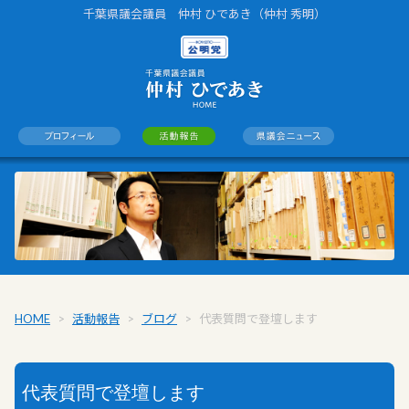
千葉県議会議員 仲村 ひであき（仲村 秀明）
HOME
>
活動報告
>
ブログ
>
代表質問で登壇します
代表質問で登壇します