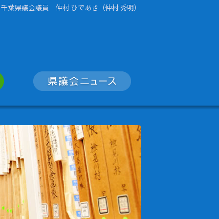
千葉県議会議員 仲村 ひであき（仲村 秀明）