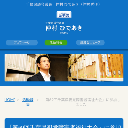
千葉県議会議員 仲村 ひであき（仲村 秀明）
HOME
>
活動報
>
「第69回千葉県視覚障害者福祉大会」に参加し
告
ました
「第69回千葉県視覚障害者福祉大会」に参加