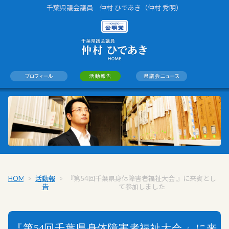
千葉県議会議員 仲村 ひであき（仲村 秀明）
HOME
>
活動報
>
『第54回千葉県身体障害者福祉大会 』に来賓とし
告
て参加しました
『第54回千葉県身体障害者福祉大会 』に来