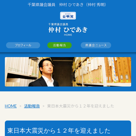
千葉県議会議員 仲村 ひであき（仲村 秀明）
HOME
>
活動報告
>
東日本大震災から１２年を迎えました
東日本大震災から１２年を迎えました