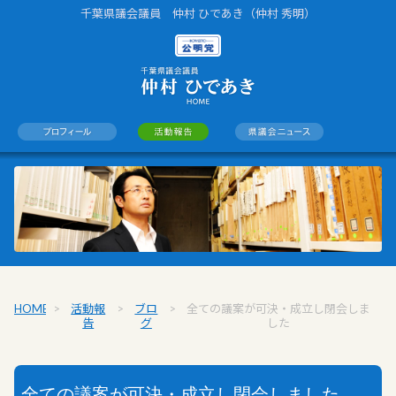
千葉県議会議員 仲村 ひであき（仲村 秀明）
HOME
>
活動報
>
ブロ
>
全ての議案が可決・成立し閉会しま
告
グ
した
全ての議案が可決・成立し閉会しました