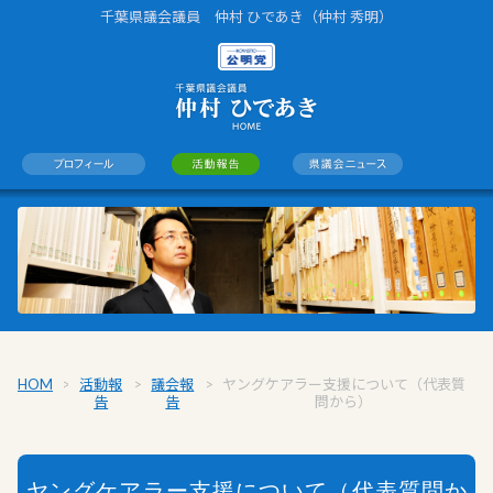
千葉県議会議員 仲村 ひであき（仲村 秀明）
HOME
>
活動報
>
議会報
>
ヤングケアラー支援について（代表質
告
告
問から）
ヤングケアラー支援について（代表質問か