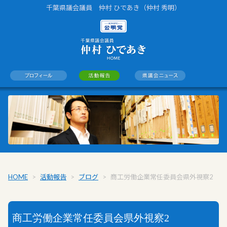
千葉県議会議員 仲村 ひであき（仲村 秀明）
HOME
>
活動報告
>
ブログ
>
商工労働企業常任委員会県外視察2
商工労働企業常任委員会県外視察2