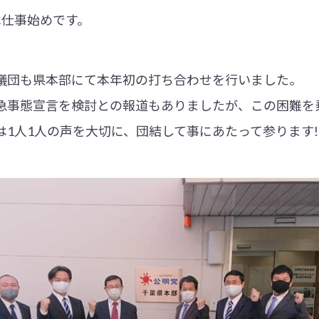
は仕事始めです。
議団も県本部にて本年初の打ち合わせを行いました。
急事態宣言を検討との報道もありましたが、この困難を
は1人1人の声を大切に、団結して事にあたって参ります!