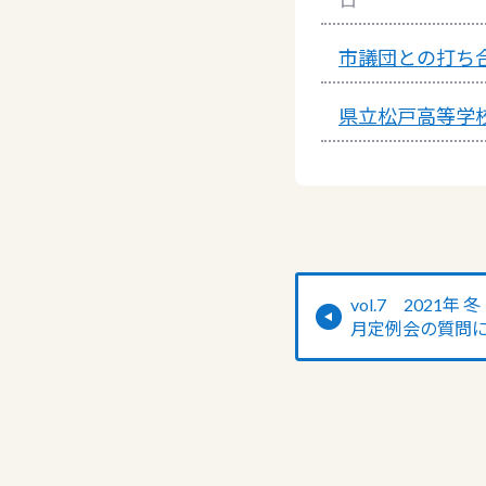
市議団との打ち
県立松戸高等学
vol.7 2021
月定例会の質問