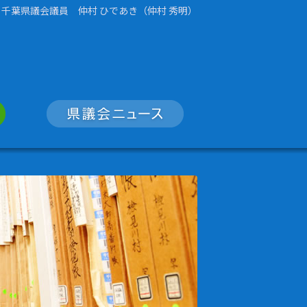
千葉県議会議員 仲村 ひであき（仲村 秀明）