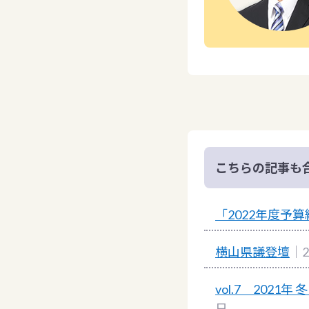
こちらの記事も
「2022年度予
横山県議登壇
｜2
vol.7 202
日