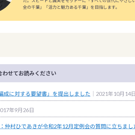
た。スピードと誠実をモットーに「すべての世代にやさし
全の千葉」「活力と魅力ある千葉」を目指します。
合わせてお読みください
算編成に対する要望書」を提出しました
｜2021年10月14
017年9月26日
1年 冬：仲村ひであきが令和2年12月定例会の質問に立ちまし