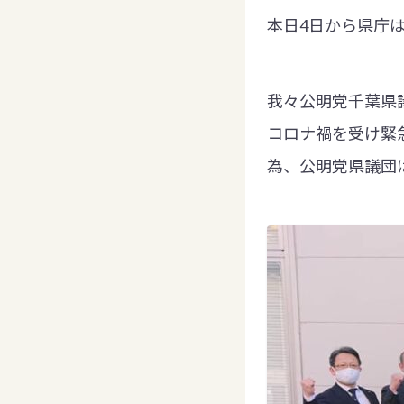
本日4日から県庁
我々公明党千葉県
コロナ禍を受け緊
為、公明党県議団