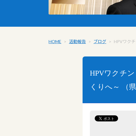
HOME
>
活動報告
>
ブログ
>
HPVワク
HPVワクチ
くりへ～ （