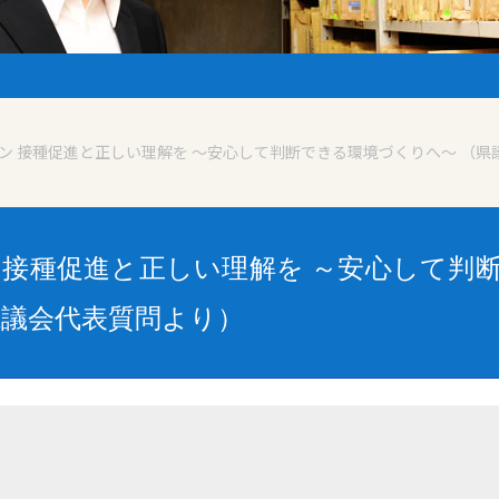
チン 接種促進と正しい理解を ～安心して判断できる環境づくりへ～ （
ン 接種促進と正しい理解を ～安心して判
県議会代表質問より）