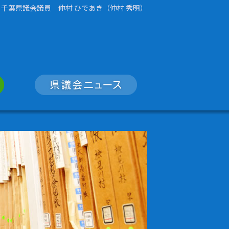
千葉県議会議員 仲村 ひであき（仲村 秀明）