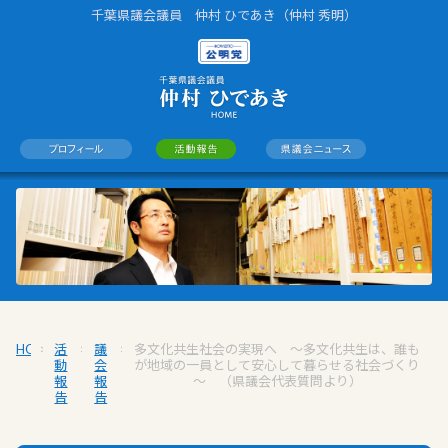
千葉県議会議員 仲村 ひであき（仲村 秀明）
HOME
>
活
>
議
>
多文化共生社会の実現へ ～多文化共生は、誰も
動
会
が地域の一員として安心して暮らせる社会づくり
報
報
～ （県議会代表質問より）
告
告