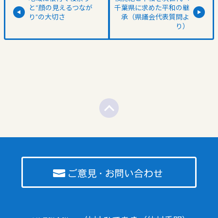
と“顔の見えるつなが
千葉県に求めた平和の継
り”の大切さ
承（県議会代表質問よ
り）