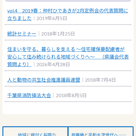
vol.4 2019春：仲村ひであきが2月定例会の代表質問に
立ちました
｜2019年6月5日
統計セミナー
｜2018年1月25日
住まいを守る、暮らしを支える ～住宅確保要配慮者が
安心して住み続けられる地域づくりへ～ （県議会代表
質問より）
｜2026年4月28日
人と動物の共生社会推進議員連盟
｜2018年7月4日
千葉県消防操法大会
｜2018年8月5日
地域に根付く桜祭り
核廃絶と平和を次世代へ――